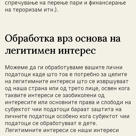
спречување на перење пари и финансирање
на тероризам итн.).
Обработка врз основа на
легитимен интерес
Можеме да ги обработуваме вашите лични
податоци каде што тоа е потребно за целите
на легитимните интереси што се извршуваат
од наша страна или од трето лице, освен кога
таквите интереси се заобиколени од
интересите или основните права и слободи на
субјектот чии податоци бараат заштита на
личните податоци особено кога субјектот чии
податоци се обработуваат е дете.
Легитимните интереси се наши интереси