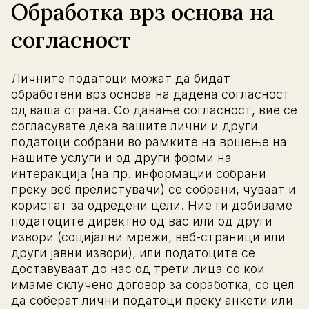
Обработка врз основа на
согласност
Личните податоци можат да бидат
обработени врз основа на дадена согласност
од ваша страна. Со давање согласност, вие се
согласувате дека вашите лични и други
податоци собрани во рамките на вршење на
нашите услуги и од други форми на
интеракција (на пр. информации собрани
преку веб прелистувачи) се собрани, чуваат и
користат за одредени цели. Ние ги добиваме
податоците директно од вас или од други
извори (социјални мрежи, веб-страници или
други јавни извори), или податоците се
доставуваат до нас од трети лица со кои
имаме склучено договор за соработка, со цел
да соберат лични податоци преку анкети или