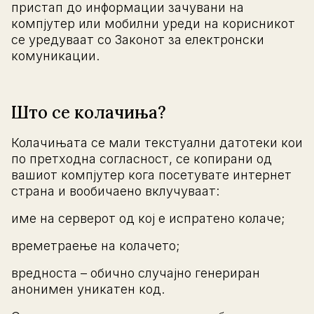
пристап до информации зачувани на
компјутер или мобилни уреди на корисникот
се уредуваат со Законот за електронски
комуникации.
Што се колачиња?
Колачињата се мали текстуални датотеки кои
по претходна согласност, се копирани од
вашиот компјутер кога посетувате интернет
страна и вообичаено вклучуваат:
име на серверот од кој е испратено колаче;
времетраење на колачето;
вредноста – обично случајно генериран
анонимен уникатен код.