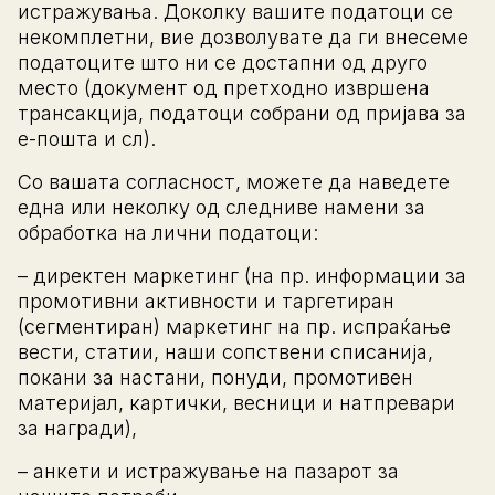
истражувања. Доколку вашите податоци се
некомплетни, вие дозволувате да ги внесеме
податоците што ни се достапни од друго
место (документ од претходно извршена
трансакција, податоци собрани од пријава за
е-пошта и сл).
Со вашата согласност, можете да наведете
една или неколку од следниве намени за
обработка на лични податоци:
– директен маркетинг (на пр. информации за
промотивни активности и таргетиран
(сегментиран) маркетинг на пр. испраќање
вести, статии, наши сопствени списанија,
покани за настани, понуди, промотивен
материјал, картички, весници и натпревари
за награди),
– анкети и истражување на пазарот за