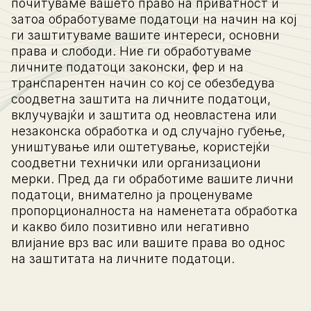
почитуваме вашето право на приватност и
затоа обработуваме податоци на начин на кој
ги заштитуваме вашите интереси, основни
права и слободи. Ние ги обработуваме
личните податоци законски, фер и на
транспарентен начин со кој се обезбедува
соодветна заштита на личните податоци,
вклучувајќи и заштита од неовластена или
незаконска обработка и од случајно губење,
уништување или оштетување, користејќи
соодветни технички или организациони
мерки. Пред да ги обработиме вашите лични
податоци, внимателно ја проценуваме
пропорционалноста на наменетата обработка
и какво било позитивно или негативно
влијание врз вас или вашите права во однос
на заштитата на личните податоци.