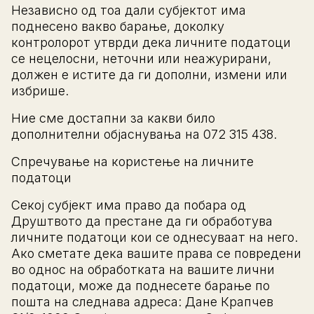
Независно од тоа дали субјектот има
поднесено вакво барање, доколку
контролорот утврди дека личните податоци
се нецелосни, неточни или неажурирани,
должен е истите да ги дополни, измени или
избрише.
Ние сме достапни за какви било
дополнителни објаснувања на 072 315 438.
Спречување на користење на личните
податоци
Секој субјект има право да побара од
Друштвото да престане да ги обработува
личните податоци кои се однесуваат на него.
Ако сметате дека вашите права се повредени
во однос на обработката на вашите лични
податоци, може да поднесете барање по
пошта на следнава адреса: Дане Крапчев