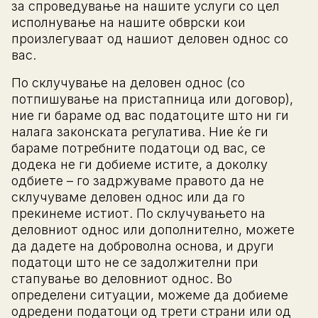
за спроведување на нашите услуги со цел
исполнување на нашите обврски кои
произлегуваат од нашиот деловен однос со
вас.
По склучување на деловен однос (со
потпишување на пристапница или договор),
ние ги бараме од вас податоците што ни ги
налага законската регулатива. Ние ќе ги
бараме потребните податоци од вас, се
додека не ги добиеме истите, а доколку
одбиете – го задржуваме правото да не
склучуваме деловен однос или да го
прекинеме истиот. По склучувањето на
деловниот однос или дополнително, можете
да дадете на доброволна основа, и други
податоци што не се задолжителни при
стапување во деловниот однос. Во
определени ситуации, можеме да добиеме
одредени податоци од трети страни или од