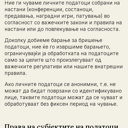
Ние ги чуваме личните податоци собрани на
настани (конференции, состаноци,
предавања, наградни игри, патувања) во
согласност со важечките закони и правила на
настани или до повлекување на согласноста.
Доколку добиеме барање за бришење
податоци, ние ќе го извршиме барањето,
ограничувајќи ја обработката на податоците
само за целите што произлегуваат од
важечките регулативи или нашите внатрешни
правила.
Ако личните податоци се анонимни, т.е. не
можат да бидат поврзани со идентификувано
лице, таквите податоци можат да се чуваат и
обработуваат без фиксен период на чување.
Права на субјектите на податоци