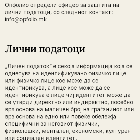
Опфолио определи офицер за заштита на
лични податоци, со следниот контакт:
info@opfolio.mk
Лични податоци
„Личен податок“ е секоја информација која се
однесува на идентификувано физичко лице
или физичко лице кое може да се
идентификува, а лице кое може да се
идентификува е лице чиј идентитет може да
се утврди директно или индиректно, посебно
врз основа на матичен број на граѓанинот или
врз основа на едно или повеќе обележја
специфични за неговиот физички,
физиолошки, ментален, економски, културен
или социјален идентитет.