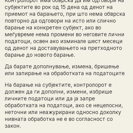
Контролорот има обврска да им одговори на
субјектите во рок од 15 дена од денот на
приемот на барањето, при што нема обврска
повторно да одговори на исто или слично
барање на конкретен субјект, ако во
меѓувреме нема промени во неговите лични
податоци, освен ако изминале шест месеци
од денот на доставувањето на претходното
барање до новото барање.
Да барате дополнување, измена, бришење
или запирање на обработката на податоците
На барање на субјектите, контролорот е
должен да ги дополни, измени, избрише
личните податоци или да ја запре
обработката на податоци, ако се нецелосни,
неточни или неажурирани односно доколку
нивната обработка не е во согласност со
закон.