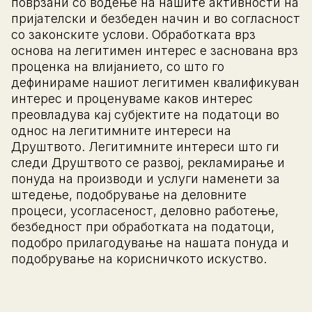
поврзани со водење на нашите активности на
пријателски и безбеден начин и во согласност
со законските услови. Обработката врз
основа на легитимен интерес е заснована врз
проценка на влијанието, со што го
дефинираме нашиот легитимен квалификуван
интерес и проценуваме каков интерес
преовладува кај субјектите на податоци во
однос на легитимните интереси на
Друштвото. Легитимните интереси што ги
следи Друштвото се развој, рекламирање и
понуда на производи и услуги наменети за
штедење, подобрување на деловните
процеси, усогласеност, деловно работење,
безбедност при обработката на податоци,
подобро прилагодување на нашата понуда и
подобрување на корисничкото искуство.