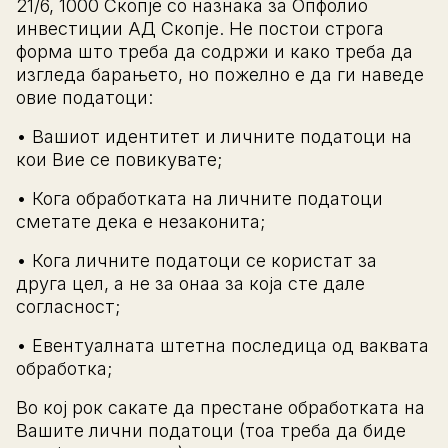
21/6, 1000 Скопје со назнака за Опфолио
инвестиции АД Скопје. Не постои строга
форма што треба да содржи и како треба да
изгледа барањето, но пожелно е да ги наведе
овие податоци:
• Вашиот идентитет и личните податоци на
кои Вие се повикувате;
• Кога обработката на личните податоци
сметате дека е незаконита;
• Кога личните податоци се користат за
друга цел, а не за онаа за која сте дале
согласност;
• Евентуалната штетна последица од ваквата
обработка;
Во кој рок сакате да престане обработката на
Вашите лични податоци (тоа треба да биде