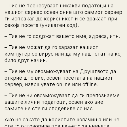
– Тие не пренесуваат никакви податоци на
нашиот сервер освен оние што самиот сервер
ги испраќал до корисникот и се враќаат при
секоја посета (уникатен код).
– Тие не го содржат вашето име, адреса, итн.
– Тие не можат да го заразат вашиот
компјутер со вирус или да му наштетат на кој
било друг начин.
– Тие не му овозможуваат на Друштвото да
открие што вие, освен посетата на нашиот
сервер, извршувате online или offline.
– Тие не ни овозможуваат да ги препознаеме
вашите лични податоци, освен ако вие
самите не сте ги споделиле со нас.
Ако не сакате да користите колачиња или не
сте го одговориле прашањето за нивната