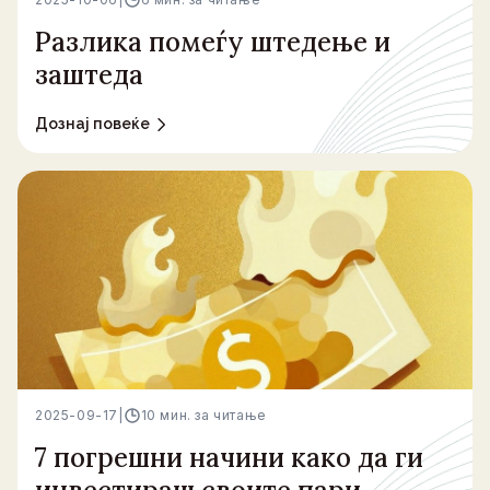
Разлика помеѓу штедење и
заштеда
Дознај повеќе
2025-09-17
|
10 мин. за читање
7 погрешни начини како да ги