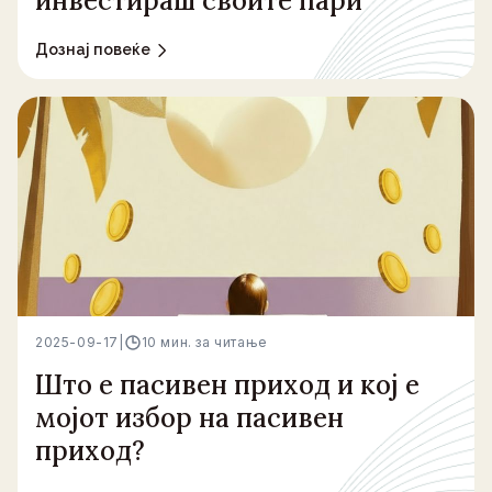
инвестираш своите пари
Дознај повеќе
2025-09-17
|
10 мин. за читање
Што е пасивен приход и кој е
мојот избор на пасивен
приход?