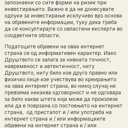
запознаени со сите форми на ризик при
инвестирањето. Важно е да не донесувате
одлуки за инвестирање исклучиво врз основа
на објавените информации, туку дека треба
да се консултирајте со овластени експерти во
соодветните области.
Податоците објавени на оваа интернет
страна се од информативен карактер. Иако
Друштвото се залага за нивната точност,
навременост и автентичност, ниту
Друштвото, ниту било кое друго правно или
физичко лице кое учествува во креирањето
на оваа интернет страна, во никој случај не
превзема никаква одговорност и не одговара
за било каква штета која може да произлезе
или да е поврзана со постоењето на интернет
страна, од пристапот и / или употреба на
интернет страна и / или информациите
објавени на интернет страна и / или