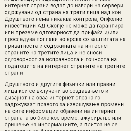
интернет страна водат до извори на сервери
одржувани од страна на трети лица над кои
Друштвото нема никаква контрола, Опфолио
инвестиции АД Скопје не може да гарантира
или преземе одговорност да прифаќа и/или
проследува поплаки во врска со заштитата на
приватноста и содржината на интернет
страните на третите лица и не сноси
одговорност за исправноста и точноста на
податоците на интернет страните на третите
страни.
Друштвото и другите физички или правни
лица кои се вклучени во создавањето и
дизајнот на оваа интернет страна го
задржуваат правото за извршување промени
на сите информации објавени на интернет
страната во било кое време, ажурирање или
бришење на информациите, а притоа не се