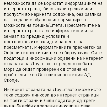
неможноста да се користат информациите на
интернет страна, било какви грешки или
пропусти во нејзината содржина, без разлика
на тоа дали е објавена информација за
можноста на грешка/штета. Пресметките на
интернет страната се информативни и ги
земаат во предвид условите и
претпоставките валидни на денот на
пресметката. Информативните пресметки за
Опфолио инвестиции не се обврзувачки. Сите
податоци и информации објавени на интернет
страната на Друштвото пред употребата
мора да бидат проверени од страна на
вработените во Опфолио инвестиции АД
Скопје.
Интернет страната на Друштвото може исто
така содржи линкови до интернет страници
на трети страни и / или податоци од трети
лица. Бидејќи одредени линкови на оваа