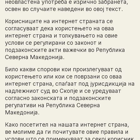
неовластена употреба е изрично забранета,
освен во случаите наведени во овој текст.
Корисниците на интернет страната се
согласуваат дека користењето на оваа
интернет страна и толкувањето на овие
услови се регулирани со законот и
подзаконските акти важечки во Република
Северна Македонија.
Било какви спорови кои произлегуваат од
користењето или кои се поврзани со оваа
интернет страна, спаѓаат под јурисдикција на
надлежниот суд во Скопје и се уредуваат
согласно законската и подзаконските
регулативи на Република Северна
Македонија.
Како посетител на нашата интернет страна,
ве молиме да ги почитувате овие правила и
услови што се применуваат за секој корисник