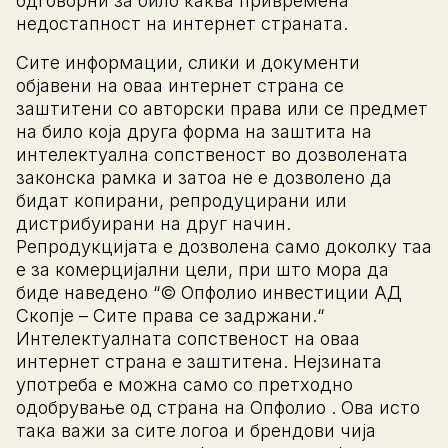
одговорни за било каква привремена
недостапност на интернет страната.
Сите информации, слики и документи
објавени на оваа интернет страна се
заштитени со авторски права или се предмет
на било која друга форма на заштита на
интелектуална сопственост во дозволената
законска рамка и затоа не е дозволено да
бидат копирани, репродуцирани или
дистрибуирани на друг начин.
Репродукцијата е дозволена само доколку таа
е за комерцијални цели, при што мора да
биде наведено “© Опфолио инвестиции АД
Скопје – Сите права се задржани.“
Интелектуалната сопственост на оваа
интернет страна е заштитена. Нејзината
употреба е можна само со претходно
одобрување од страна на Опфолио . Ова исто
така важи за сите логоа и брендови чија