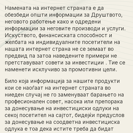
Намената на интернет страната е да
обезбеди општи информации за Друштвото,
неговото работење како и одредени
информации за неговите производи и услуги.
Искуството, финансиската способност и
желбата на индивидуалните посетители на
нашата интернет страна не се земаат во
предвид па затоа наведените примери не
претставуваат совети за инвестиции . Тие се
наменети исклучиво за промотивни цели.
Било која информација за нашите продукти
кои се наоѓаат на интернет страната во
ниеден случај не го заменуваат барањето на
професионален совет, насока или препорака
за донесување на инвестициски одлуки на
секој посетител на сајтот, бидејќи предуслов
за донесување на соодветна инвестициска
одлука е тоа дека истите треба да бидат