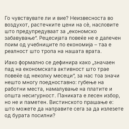
Го чувствувате ли и вие? Неизвесноста во
воздухот, растечките цени на сè, насловите
што предупредуваат за „економско
забавување“. Рецесијата повеќе не е далечен
поим од учебниците по економија – таа е
реалност што тропа на нашата врата.
Иако формално се дефинира како „значаен
пад на економската активност што трае
повеќе од неколку месеци“, за нас тоа значи
нешто многу поедноставно: губење на
работни места, намалување на платите и
општа несигурност. Паниката е лесен избор,
но не и паметен. Вистинското прашање е:
што можете да направите сега за да излезете
од бурата посилни?