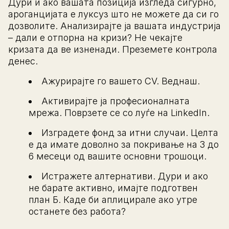
Дури и ако вашата позиција изгледа сигурно,
ароганцијата е луксуз што не можете да си го
дозволите. Анализирајте ја вашата индустрија
– дали е отпорна на кризи? Не чекајте
кризата да ве изненади. Преземете контрола
денес.
Ажурирајте го вашето CV. Веднаш.
Активирајте ја професионалната
мрежа. Поврзете се со луѓе на LinkedIn.
Изградете фонд за итни случаи. Целта
е да имате доволно за покривање на 3 до
6 месеци од вашите основни трошоци.
Истражете алтернативи. Дури и ако
не барате активно, имајте подготвен
план Б. Каде би аплицирале ако утре
останете без работа?