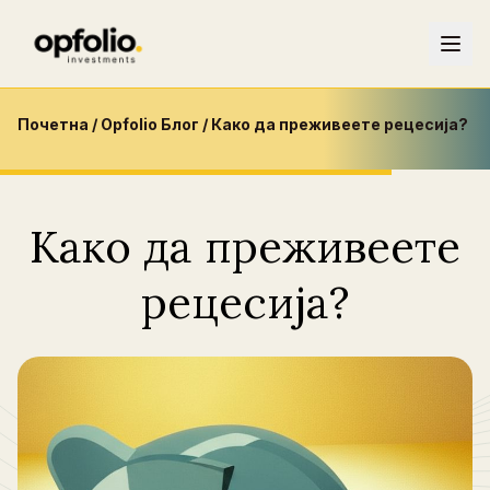
Почетна
/
Opfolio Блог
/
Како да преживеете рецесија?
Како да преживеете
рецесија?