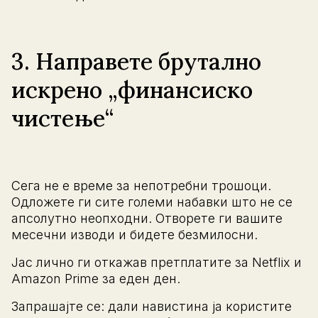
3. Направете брутално
искрено „финансиско
чистење“
Сега не е време за непотребни трошоци.
Одложете ги сите големи набавки што не се
апсолутно неопходни. Отворете ги вашите
месечни изводи и бидете безмилосни.
Јас лично ги откажав претплатите за Netflix и
Amazon Prime за еден ден.
Запрашајте се: дали навистина ја користите