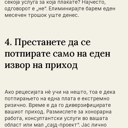
секоја услуга за која плаќате? Најчесто,
одговорот е „не“. Елиминирајте барем еден
месечен трошок уште денес.
4. Престанете да се
потпирате само на еден
извор на приход
Ако рецесијата нè учи на нешто, тоа е дека
потпирањето на една плата е екстремно
ризично. Време е да го диверзифицирате
вашиот приход. Размислете за хонорарна
работа, консултантски услуги во вашата
област или мал „сајд-проект“. Јас лично