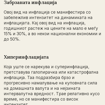
Забрзаната инфлација
Овој вид на инфлација се манифестира со
забележлив интензитет на динамиката на
инфлацијата. Кај овој вид на инфлација,
годишниот растеж на цените на мало е меѓу
15% и 30%, а во некои национални економии и
до 50%.
Хиперинфлацијата
Која уште се нарекува и суперинфлација,
претставува галопирачка или катастрофална
инфлација. Таа подразбира брзо и
прогресивно намалување на куповната сила
на домашната валута и на нејзината
интервалутна вредност. Tрае релативно кусо
време, но се манифестира со висок
интензитет.