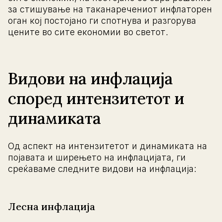
за стишување на таканаречениот инфлаторен
оган кој постојано ги спотнува и разгорува
цените во сите економии во светот.
Видови на инфлација
според интензитетот и
динамиката
Од аспект на интензитетот и динамиката на
појавата и ширењето на инфлацијата, ги
среќаваме следните видови на инфлација:
Леснa инфлација