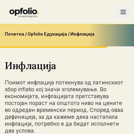
Почетна
/
Opfolio Едукација
/
Инфлација
Инфлација
Поимот инфлација потекнува од латинскиот
збор inflatio кој значи зголемување. Во
економијата, инфлацијата претставува
постојан пораст на општото ниво на цените
во одреден временски период. Според оваа
дефиниција, за да кажеме дека настапила
инфлација, потребно е да бидат исполнети
два услова.