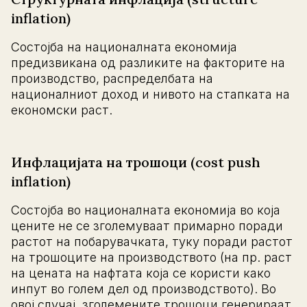
inflation)
Состојба на националната економија
предизвикана од разликите на факторите на
производство, распределбата на
националниот доход и нивото на стапката на
економски раст.
Инфлацијата на трошоци (cost push
inflation)
Состојба во националната економија во која
цените не се зголемуваат примарно поради
растот на побарувачката, туку поради растот
на трошоците на производството (на пр. раст
на цената на нафтата која се користи како
инпут во голем дел од производството). Во
овој случај, зголемените трошоци генерираат