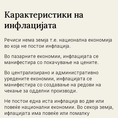
Карактеристики на
инфлацијата
Речиси нема земја т.е. национална економија
во која не постои инфлација.
Во пазарните економии, инфлацијата се
манифестира со покачување на цените.
Во централизирано и административно
уредените економии, инфлацијата се
манифестира со создавање на редови на
чекање за одделни производи.
Не постои една иста инфлација во две или
повеќе национални економии. Во секоја земја,
ифлацијата има повеќе или помалку