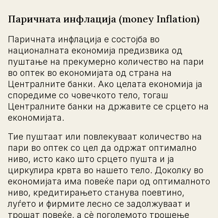
Паричната инфлација (money Inflation)
Паричната инфлација е состојба во
националната економија предизвика од
пуштање на прекумерно количество на пари
во оптек во економијата од страна на
Централните банки. Ако целата економија ја
споредиме со човечкото тело, тогаш
Централните банки на државите се срцето на
економијата.
Тие пуштаат или повлекуваат количество на
пари во оптек со цел да одржат оптимално
ниво, исто како што срцето пушта и ја
циркулира крвта во нашето тело. Доколку во
економијата има повеќе пари од оптималното
ниво, кредитирањето станува поевтино,
луѓето и фирмите лесно се задолжуваат и
трошат повеќе, а сè поголемото трошење