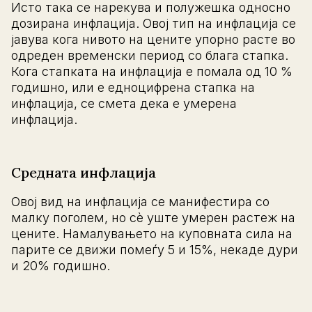
Исто така се нарекува и полужешка односно
дозирана инфлација. Овој тип на инфлација се
јавува кога нивото на цените упорно расте во
одреден временски период со блага стапка.
Кога стапката на инфлација е помала од 10 %
годишно, или е едноцифрена стапка на
инфлација, се смета дека е умерена
инфлација.
Средната инфлација
Овој вид на инфлација се манифестира со
малку поголем, но сè уште умерен растеж на
цените. Намалувањето на куповната сила на
парите се движи помеѓу 5 и 15%, некаде дури
и 20% годишно.