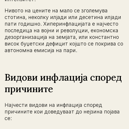
Нивото на цените на мало се зголемува
стотина, неколку илјади или десетина илјади
пати годишно. Хиперинфлацијата е најчесто
последица на војни и револуции, економска
дезорганизација на земјата, или константно
висок буџетски дефицит којшто се покрива со
автономна емисија на пари.
Видови инфлација според
причините
Најчести видови на инфлација според
причините кои доведуваат до нејзина појава
се: