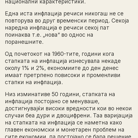
национални карактеристики.
Една иста инфлација речиси никогаш не се
повторува во друг временски период. Секоја
наредна инфлација е речиси секој пат
поинаква т.е. „нова“ во однос на
поранешните.
Од почетокот на 1960-тите, години кога
стапката на инфлација изнесувала некаде
околу 1% и 2%, економиите до ден денес
имаат претрпено повисоки и променливи
стапки на инфлација.
Низ изминативе 50 години, стапката на
инфлација постојано се менуваше,
достигнувајќи високи вредности кои во некои
случаи беа дури и двоцифрени. Таа варијација
на стапката на инфлација се наметна како
главен економски и монетарен проблем на
сите економии, па постојано се бара решение