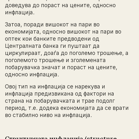
доведува до пораст на цените, односно
инфлација.
Затоа, поради вишокот на пари во
економијата, односно вишокот на пари во
оптек кои банките предводени од
Централната банка ги пуштаат да
циркулираат, доаѓа до поголемо трошење, а
поголемото трошење и зголемената
побарувачка значат и пораст на цените,
односно инфлација.
Овој тип на инфлација се нарекува и
инфлација предизвикана од фактори на
страна на побарувачката и трае подолг
период, т.е. додека економијата да се врати
во стабилно ниво на инфлација.
Структурната инфлација (structure