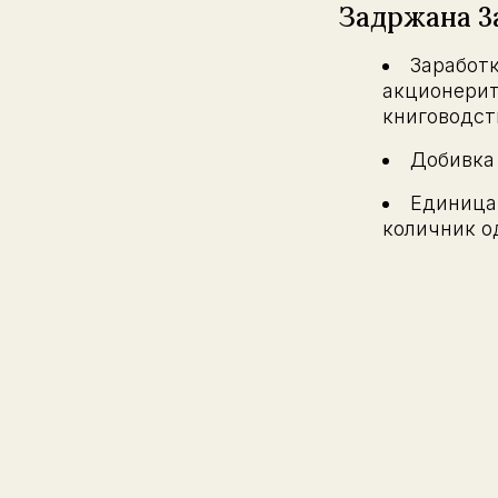
Задржана 3а
Заработк
акционерит
книговодст
Добивка 
Единица
количник о