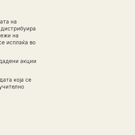
ата на
е дистрибуира
лежи на
се исплаќа во
здадени акции
ата која се
лучително