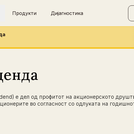
Продукти
Дијагностика
да
денда
dend) е дел од профитот на акционерското друштв
кционерите во согласност со одлуката на годишно