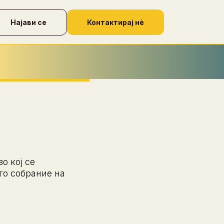
Најави се
Контактирај нѐ
о кој се
то собрание на