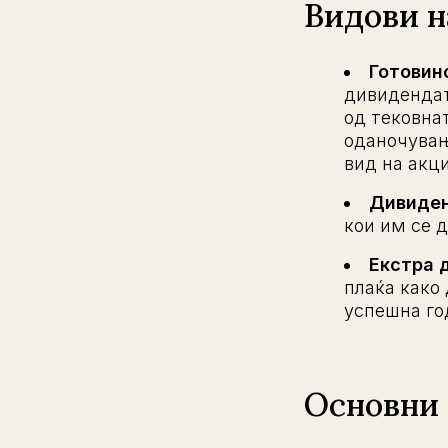
Видови н
Готовин
дивидендат
од тековна
оданочувањ
вид на акц
Дивиден
кои им се 
Екстра д
плаќа како
успешна го
Основни