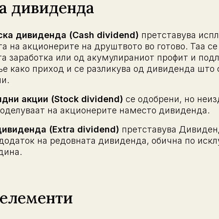
а дивиденда
ска дивиденда (Cash dividend)
претставува испл
а на акционерите на друштвото во готово. Таа с
та заработка или од акумулираниот профит и под
е како приход и се разликува од дивиденда што 
ии.
дни акции (Stock dividend)
се одобрени, но неи
доделуваат на акционерите наместо дивиденда.
ивиденда (Extra dividend)
претставува Дивиденд
 додаток на редовната дивиденда, обична по иск
дина.
 елементи