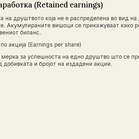
работка (Retained eaгnings)
а на друштвото која не е распределена во вид на
е. Акумулираните вишоци се прикажуваат како р
вениот биланс.
по акција (Earnings per share)
 мерка за успешноста на едно друштво што се пр
д добивката и бројот на издадени акции.