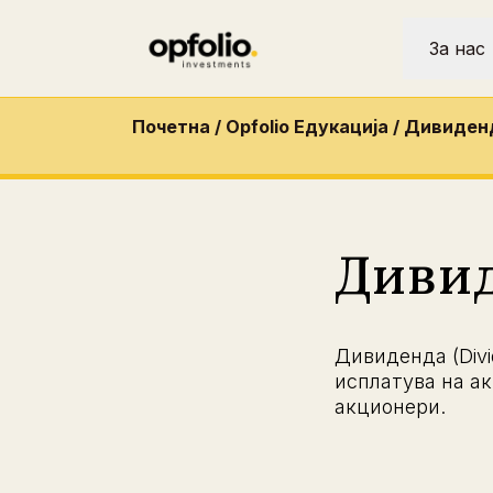
За нас
Почетна
/
Opfolio Едукација
/
Дивиден
Диви
Дивиденда (Divi
исплатува на а
акционери.