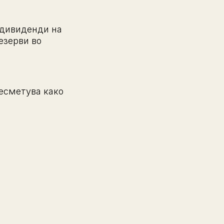
 дивиденди на
езерви во
есметува како