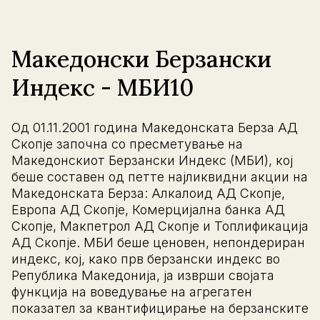
Македонски Берзански
Индекс - МБИ10
Од 01.11.2001 година Македонската Берза АД
Скопје започна со пресметување на
Македонскиот Берзански Индекс (МБИ), кој
беше составен од петте најликвидни акции на
Македонската Берза: Алкалоид АД Скопје,
Европа АД Скопје, Комерцијална банка АД
Скопје, Макпетрол АД Скопје и Топлификација
АД Скопје. МБИ беше ценовен, непондериран
индекс, кој, како прв берзански индекс во
Република Македонија, ја изврши својата
функција на воведување на агрегатен
показател за квантифицирање на берзанските