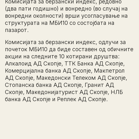
Комисијата за берзански индекс, редовно
(два пати годишно) и вонредно (во случај на
вонредни околности) врши усогласување на
структурата на МБИ10 со состојбата на
пазарот.
Комисијата за берзански индекс, одлучи за
почеток МБИ10 да биде составен од обичните
акции на следните 10 котирани друштва:
Алкалоид АД Скопје, ТТК Банка АД Скопје,
Комерцијална банка АД Скопје, Макпетрол
АД Скопје, Македонски Телеком АД Скопје,
Стопанска банка АД Скопје, Гранит АД
Скопје, Македонијатурист АД Скопје, НЛБ
банка АД Скопје и Реплек АД Скопје.