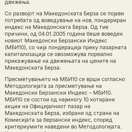
движења.
Со развојот на Македонската Берза се појави
потребата од воведување на нов, пондериран
индекс на Македонската Берза. Од тие
причини, од 04.01.2005 година беше воведен
новиот Македонски Берзански Индекс
(МБИ10), со чија пондерација преку пазарната
капитализација се овозможува пореално
прикажување на движењата на цените на
Македонската Берза.
Пресметувањето на МБИ10 се врши согласно
Методологијата за пресметување на
Македонски Берзански Индекс – МБИ10.
МБИ10 се состои од најмногу 10 котирани
акции на Официјалниот пазар на
Македонската Берза, избрани од страна на
Комисијата за берзански индекс, според
критериумите наведени во Методологијата.