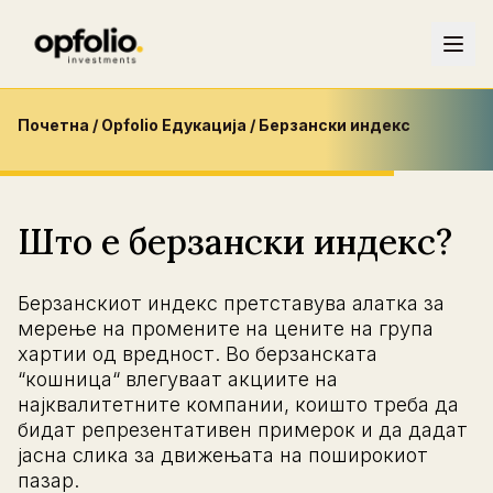
Почетна
/
Opfolio Едукација
/
Берзански индекс
Што e берзански индекс?
Берзанскиот индекс претставува алатка за
мерење на промените на цените на група
хартии од вредност. Во берзанската
“кошница“ влегуваат акциите на
најквалитетните компании, коишто треба да
бидат репрезентативен примерок и да дадат
јасна слика за движењата на поширокиот
пазар.